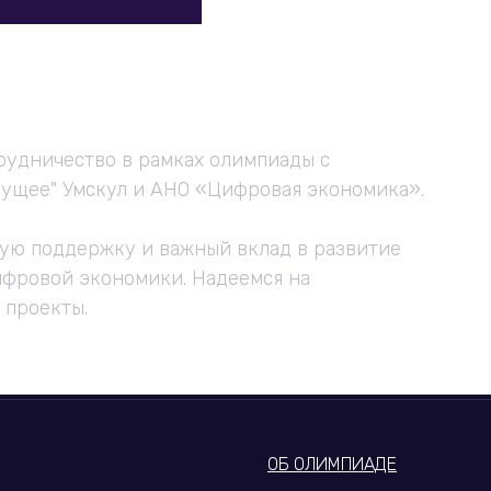
партнеров за
жку
рудничество в рамках олимпиады с
дущее" Умскул и АНО «Цифровая экономика».
ную поддержку и важный вклад в развитие
ифровой экономики. Надеемся на
 проекты.
ОБ ОЛИМПИАДЕ