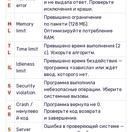
и не выдала ответ. Проверьте
E
error
исключения и краши.
Превышено ограничение
M
Memory
по памяти (128 МБ).
L
limit
Оптимизируйте потребление
RAM.
T
Превышено время выполнения (2
Time limit
L
с). Ускорьте алгоритм.
Превышено время бездействия —
Idleness
IL
программа «зависла» или ждёт
limit
ввод, которого нет.
Программа выполнила
S
Security
небезопасные операции. Уберите
V
violation
системные вызовы.
Crash /
Программа вернула не 0.
C
ненулево
Проверьте код возврата
R
й код
и завершение.
Ошибка в проверяющей системе —
S
Server